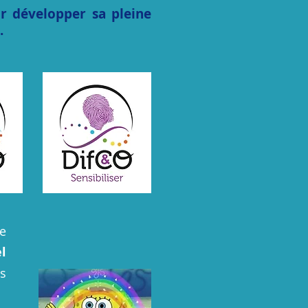
r développer sa pleine
.
e
l
ls