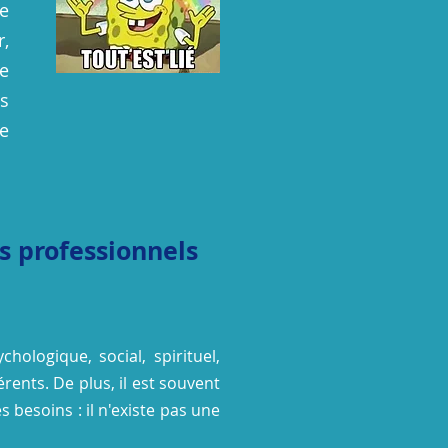
ce
,
de
us
de
s professionnels
chologique, social, spirituel,
férents.
De plus, il est souvent
 besoins : il n'existe pas une