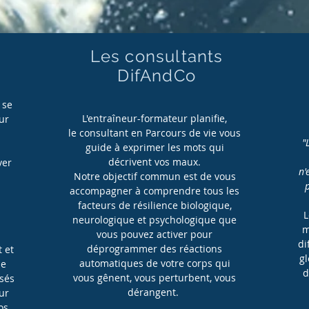
e
Les consultants
DifAndCo
 se
L'entraîneur-formateur planifie,
ur
le consultant en Parcours de vie vous
"
guide à exprimer les mots qui
s
décrivent vos maux.
ver
n'
Notre objectif commun est de vous
accompagner à comprendre tous les
facteurs de résilience biologique,
L
neurologique et psychologique que
4
m
vous pouvez activer pour
di
déprogrammer des réactions
 et
g
automatiques de votre corps qui
de
d
vous gênent, vous perturbent, vous
isés
dérangent.
ur
os