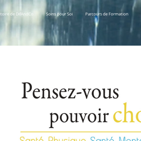
stoire de DifAndCo
Soins pour Soi
Parcours de Formation