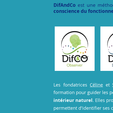
DifAndCo
est une métho
conscience du fonctionne
Les fondatrices
Céline
et
formation pour guider les p
intérieur naturel
. Elles p
permettent d'identifier ses 